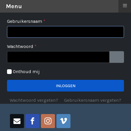
≡
Menu
Gebruikersnaam
*
Wachtwoord
*
TOON 
Onthoud mij
INLOGGEN
Wachtwoord vergeten?
Gebruikersnaam vergeten?