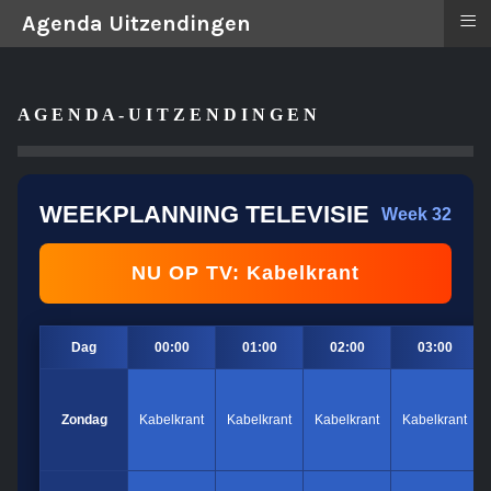
≡
Agenda Uitzendingen
A G E N D A - U I T Z E N D I N G E N
WEEKPLANNING TELEVISIE
Week 32
NU OP TV: Kabelkrant
Dag
00:00
01:00
02:00
03:00
Zondag
Kabelkrant
Kabelkrant
Kabelkrant
Kabelkrant