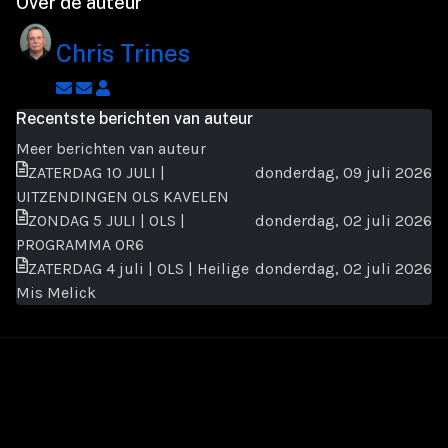
Over de auteur
Chris Trines
Abonneer
Afmelden
Chris
op
op
Trines
Recentste berichten van auteur
blogger
updates
Meer berichten van auteur
updates
van
ZATERDAG 10 JULI |
donderdag, 09 juli 2026
auteur
UITZENDINGEN OLS KAVELEN
ZONDAG 5 JULI | OLS |
donderdag, 02 juli 2026
PROGRAMMA OR6
ZATERDAG 4 juli | OLS | Heilige
donderdag, 02 juli 2026
Mis Melick