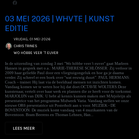
03 MEI 2026 | WHVTE | KUNST
EDITIE
VRIJDAG, 01 MEI 2026
CHRIS TRINES
WO HÖBBE VEER ´T EUVER
In de uitzending van zondag 3 mei "Wo höbbe veer 't euver" gaat Marleen
Hansen in gesprek met o.a.: MARIE-THERESE SCHLÖSSER: Zij verloor in
2009 haar geliefde Paul door een vliegtuigongeluk en hoe ga je daarna
verder. Zij schreef er een boek over "wat eeuwig duurt”. PAUL HERMANS:
Coach – trainer. Hij laat via de beeldtaal mensen tot inzichten komen.
Vandaag komen we te weten hoe hij dat doet.OCTAVIE WOLTERS:Deze
kunstenaar, vertelt over haar werk en plannen die ze heeft voor de toekomst.
MARJOLIJN van DIJK: U hebt al kennis kunnen maken met MArjoleijn als
presentatrice van het programma Midweek Varia. Vandaag stellen we onze
nieuwe OR6 presentatrice uit Posterholt aan u voor. MUZIEK - DE
BOVENTOON: De muziek komt vandaag van 4 muzikanten van de
Boventoon. Bram Beerens en Thomas Lehnen, Han...
LEES MEER