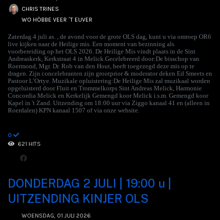
CHRIS TRINES
WO HÖBBE VEER ´T EUVER
Zaterdag 4 juli as. , de avond voor de grote OLS dag, kunt u via omroep OR6
live kijken naar de Heilige mis. Een moment van bezinning als
voorbereiding op het OLS 2026. De Heilige Mis vindt plaats in de Sint
Andreaskerk, Kerkstraat 4 in Melick.Gecelebreerd door:De bisschop van
Roermond, Mgr. Dr. Rob van den Hout, heeft toegezegd deze mis op te
dragen. Zijn concelebranten zijn grootprior & moderator deken Ed Smeets en
Pastoor L’Ortye. Muzikale opluistering:De Heilige Mis zal muzikaal worden
opgeluisterd door Fluit en Trommelkorps Sint Andreas Melick, Harmonie
Concordia Melick en Kerkelijk Gemengd koor Melick i.s.m. Gemengd koor
Kapel in 't Zand. Uitzending om 18:00 uur via Ziggo kanaal 41 en (alleen in
Roerdalen) KPN kanaal 1507 of via onze website.
0
621 HITS
DONDERDAG 2 JULI | 19:00 u |
UITZENDING KINJER OLS
WOENSDAG, 01 JULI 2026