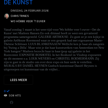
DE KUNST
DINSDAG, 24 FEBRUARI 2026
CHRIS TRINES
WO HÖBBE VEER ´T EUVER
Vanaf zondag 1 maart is het weer tijd voor 'Wo höbbe veer 't euver - Oet de
Kunst' met Marleen Hansen.En ook ditmaal heeft ze weer een gevarieerd
programma samengesteld. GALERIE ARTHOUSE: Zo gunt ze je een kijkje in
galerie ArtHouse Roermond waar ze een gesprek had met eigenaresse Marie-
Thérese Schlösser. LUUS BLANKENAAUW Wellicht ken je haar als zangeres
bij 'Swing a Dilla'. Maar wist je dat haar kunstwerken van Amsterdam tot New
York hangen? Marleen bezocht haar in haar (pop up) galerie in het
Roercenter. EXPOSITIE BOSHOTEL In het Boshotel in Vlodrop exposeren
op dit moment o.a. LOUK WEYERS en CHRISTEL ROEMERMANN. Zij
zijn te gast in de studio om over deze expo en hun werk te vertellen.
MURALS BY DANIËL HEYNEN Grafisch kunstenaar Daniël Heynen is
uitgeroepen tot kunstenaar van de vrijhei...
LEES MEER
0
508 HITS