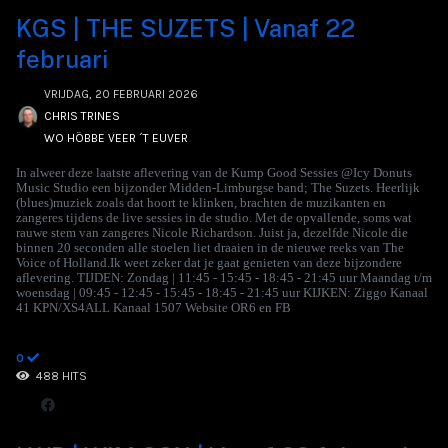
KGS | THE SUZETS | Vanaf 22
februari
VRIJDAG, 20 FEBRUARI 2026
CHRIS TRINES
WO HÖBBE VEER ´T EUVER
In alweer deze laatste aflevering van de Kump Good Sessies @Icy Donuts
Music Studio een bijzonder Midden-Limburgse band; The Suzets. Heerlijk
(blues)muziek zoals dat hoort te klinken, brachten de muzikanten en
zangeres tijdens de live sessies in de studio. Met de opvallende, soms wat
rauwe stem van zangeres Nicole Richardson. Juist ja, dezelfde Nicole die
binnen 20 seconden alle stoelen liet draaien in de nieuwe reeks van The
Voice of Holland.Ik weet zeker dat je gaat genieten van deze bijzondere
aflevering. TIJDEN: Zondag | 11:45 - 15:45 - 18:45 - 21:45 uur Maandag t/m
woensdag | 09:45 - 12:45 - 15:45 - 18:45 - 21:45 uur KIJKEN: Ziggo Kanaal
41 KPN/XS4ALL Kanaal 1507 Website OR6 en FB
0
488 HITS