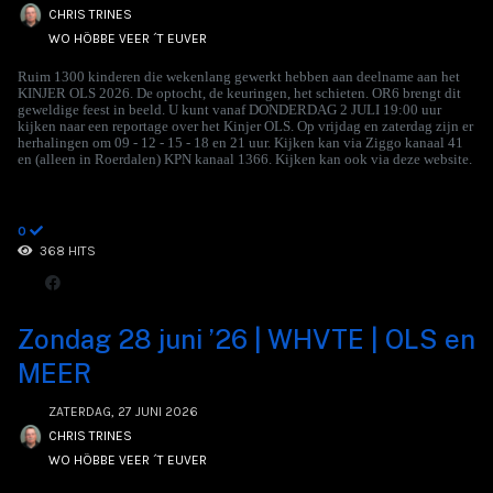
CHRIS TRINES
WO HÖBBE VEER ´T EUVER
Ruim 1300 kinderen die wekenlang gewerkt hebben aan deelname aan het
KINJER OLS 2026. De optocht, de keuringen, het schieten. OR6 brengt dit
geweldige feest in beeld. U kunt vanaf DONDERDAG 2 JULI 19:00 uur
kijken naar een reportage over het Kinjer OLS. Op vrijdag en zaterdag zijn er
herhalingen om 09 - 12 - 15 - 18 en 21 uur. Kijken kan via Ziggo kanaal 41
en (alleen in Roerdalen) KPN kanaal 1366. Kijken kan ook via deze website.
0
368 HITS
Zondag 28 juni ’26 | WHVTE | OLS en
MEER
ZATERDAG, 27 JUNI 2026
CHRIS TRINES
WO HÖBBE VEER ´T EUVER