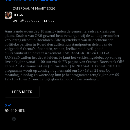
ZATERDAG, 14 MAART 2026
HELGA
WO HÖBBE VEER ´T EUVER
Aanstaande woensdag 18 maart vinden de gemeenteraadsverkiezingen
plaats. Zoals u van OR6 gewend bent verzorgen wij de zondag ervoor het
verkiezingsdebat in Roerdalen. Alle lijsttrekkers van de deelnemende
politieke partijen in Roerdalen zullen hun standpunten delen van de
volgende 6 thema´s: financiën, wonen, leefbaarheid, veiligheid,
duurzaamheid en bestaanszekerheid. JAN RAMAKERS en HELGA
JANSSEN zullen het debat leiden. Je kunt het verkiezingsdebat op zondag
live bekijken vanaf 11.00 uur via de FB pagina van Omroep Roerstreek OR6
en via ZIGGO kanaal 41 en (in Roerdalen) KPN/XS4ALL kanaal 1507. Het
programma wordt op zondag nog herhaald om 15 - 18 en 21 uur. Op
maandag, dinsdag en woensdag kun je het programma terugkijken om 09 -
12 - 15 - 18 en 21 uur. Terugkijken kan ook via uitzending...
LEES MEER
0
449 HITS