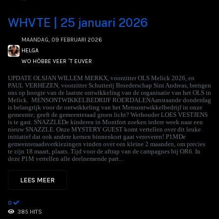
WHVTE | 25 januari 2026
MAANDAG, 09 FEBRUARI 2026
HELGA
WO HÖBBE VEER ´T EUVER
UPDATE OLSJAN WILLEM MERKX, voorzitter OLS Melick 2026, en
PAUL VERHEZEN, voorzitter Schutterij Broederschap Sint Andreas, brengen
ons op hoogte van de laatste ontwikkeling van de organisatie van het OLS in
Melick. MENSONTWIKKELBEDRIJF ROERDALENAanstaande donderdag
is belangrijk voor de ontwikkeling van het Mensontwikkelbedrijf in onze
gemeente; geeft de gemeenteraad groen licht? Wethouder LOES VESTJENS
is te gast. SNAZZLEDe kinderen in Montfort zoeken iedere week naar een
nieuw SNAZZLE. Onze MYSTERY GUEST komt vertellen over dit leuke
initiatief dat ook andere kernen binnenkort gaat veroveren! P1MDe
gemeenteraadsverkiezingen vinden over een kleine 2 maanden, om precies
te zijn 18 maart, plaats. Tijd voor de aftrap van de campagnes bij OR6. In
deze P1M vertellen alle deelnemende part...
LEES MEER
0
385 HITS