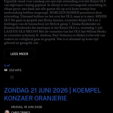
Eigenlijk stond voor vandaag een speciale uitzending over het Kinjer OLS
van afgelopen vrijdag gepland. In allerijl is een vervangende uitzending in
elkaar gezet, met dank aan alle gasten die op zo'n korte termijn hun
medewerking hebben toegezegd. MARLEEN HANSEN presenteert deze
uitzending. Uiteraard hebben we het over het OLS, maar er is meer: KINJER
OLS We gaan in gesprek met Reina Janssen, voorzitter Kinjer OLS en 2
leerlingen van de basisschool uit Melick groep 7, Emma Rosbender en
Ramona Roubroeks die meelopen in het Kinjer OLS a.s. woensdag 1 juli.
LAATSTE OLS NIEUWS Met de voorzitter van het OLS Jan-Willem Merkx
en voorzitter schutterij St. Andreas, Paul Verhezen en Hiskia Lelieveld van
verkeer en veiligheid gaan in gesprek. Wat is er allemaal op korte tijd
gebeurd en geregeld, wat ...
LEES MEER
0
253 HITS
ZONDAG 21 JUNI 2026 | KOEMPEL
KONZAER ORANJERIE
VRIJDAG, 19 JUNI 2026
CHRIS TRINES