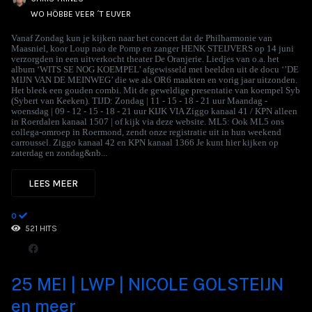
WO HÖBBE VEER ´T EUVER
Vanaf Zondag kun je kijken naar het concert dat de Philharmonie van
Maasniel, koor Loup nao de Pomp en zanger HENK STEIJVERS op 14 juni
verzorgden in een uitverkocht theater De Oranjerie. Liedjes van o.a. het
album ‘WITS SE NOG KOEMPEL’ afgewisseld met beelden uit de docu ‘’DE
MIJN VAN DE MEINWEG’ die we als OR6 maakten en vorig jaar uitzonden.
Het bleek een gouden combi. Mit de geweldige presentatie van koempel Syb
(Sybert van Keeken). TIJD: Zondag | 11 - 15 - 18 - 21 uur Maandag -
woensdag | 09 - 12 - 15 - 18 - 21 uur KIJK VIA Ziggo kanaal 41 / KPN alleen
in Roerdalen kanaal 1507 | of kijk via deze website. ML5: Ook ML5 ons
collega-omroep in Roermond, zendt onze registratie uit in hun weekend
carroussel. Ziggo kanaal 42 en KPN kanaal 1366 Je kunt hier kijken op
zaterdag en zondag&nb...
LEES MEER
0
521 HITS
25 MEI | LWP | NICOLE GOLSTEIJN
en meer