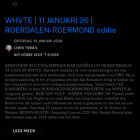
WHVTE | 11 JANUARI 26 |
ROERDALEN-ROERMOND editie
ZATERDAG, 10 JANUARI 2026
CHRIS TRINES
WO HÖBBE VEER ´T EUVER
KERSVERSE BUUTTEKAMPIOEN HAR DANIËLS UIT HERKENBOSCH
TE GAST IN WHVTE. Har heeft ondanks de vele verplichtingen die een
kampioenschap met zich meebrengt, toch even tijd gemaakt voor OR6. Hij is
morgen aanwezig in het programma om met Jan Ramakers terug te kijken op
het voor hem zo succesvol verlopen kampioenschap. Verder heeft JAN
RAMAKERS in deze ROERDALEN-ROERMOND EDITIE van WHVTE de
volgende gasten: .ROB VAN VUGT - HARRIE VAN GORP | De Tunnel onder
Merum Rob van Vught en z'n oom Harrie van Gorp komen vertellen hoe
Rob's boek 'De tunnel onder Merum' tot stand is gekomen en wat het tot een
thriller maakt. Zaterdag 10 januari is/was de presentatie in 'de Schuur' in
Merum. DENNIS BUSTIN | Amazing Concert 2026 Met Dennis Bustin kijkt
Jan vooruit naar de 2026 editie van het Ama...
LEES MEER