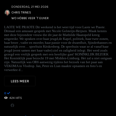
DONDERDAG, 21 MEI 2026
CHRIS TRINES
WO HÖBBE VEER ´T EUVER
LAOTE WE PRAOTE Dit weekend is het weer tijd voor Laote we Praote.
Ditmaal een amusant gesprek met Nicole Golsteijn-Heijnen. Maak kennis
met deze bijzondere vrouw die dit jaar de Mathilde Haanspeld kreeg
uitgereikt. We spraken over haar jeugd,de Kapel, politiek, haar twee zonen,
haar broer , vader en moeder, haar passie voor de dwarsfluit, Sjinderhannes en
natuurlijk over… speeltuin Kitskesberg. De speeltuin waar ze al vanaf haar
jeugd (eerst samen met haar vader) ziel en zaligheid inlegt. Het werd zoals
gezegd een vrolijk gesprek met een heerlijke gast! KONINKLIJK BEZOEK
Het Koninklijk paar bezocht 19 mei Midden-Limburg. Het zal u niet ontgaan
zijn. Natuurlijk was OR6 aanwezig tijdens het bezoek van het paar aan
VEKOMA in Vlodrop. Jan, Peter en Lian maakte opnamen en foto’s en
verwerkte d...
LEES MEER
0
424 HITS