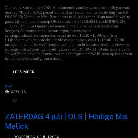
Vier teams van omroep OR6 zijn komende zondag samen met collegae van
omroep ML5 en SOL2 paraat om verslag te doen van de eerste dag van het
OLS 2026; Vanoet os hért. Bent u niet in de gelegenheid om naar 'de wei' te
gaan, kijk dan naar omroep OR6 en mis niets! TIJDEN UITZENDINGEN:
11:00 - 12:00 uur Openingsceremonie met o.a. volksliederen (Suzan
Seegers);Aankomst eerste schutterijen;Interviews en
achtergronden;Sfeerimpressies vanaf de wei. 13:30 - 15:00 uur (ism.
L1)Beelden van de optocht / defilé overgenomen van L1. 16:00 - 17:00
uurUpdate vanaf 'de wei';Terugkomst na optocht schutterijen;Interviews en
achtergronden;Keuringen koningsparen etc. 20:00 - 21:30 uurUpdate vanaf
'de wei';Start 'kavelen';Interviews en achtergronden;We blijven op het terrein
tot het kavelen eindigt om u door...
LEES MEER
0
527 HITS
ZATERDAG 4 juli | OLS | Heilige Mis
Melick
DONDERDAG, 02 JULI 2026