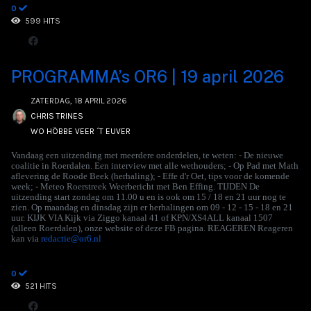
0
599 HITS
PROGRAMMA’s OR6 | 19 april 2026
ZATERDAG, 18 APRIL 2026
CHRIS TRINES
WO HÖBBE VEER ´T EUVER
Vandaag een uitzending met meerdere onderdelen, te weten: - De nieuwe
coalitie in Roerdalen. Een interview met alle wethouders; - Op Pad met Math
aflevering de Roode Beek (herhaling); - Effe d'r Oet, tips voor de komende
week; - Meteo Roerstreek Weerbericht met Ben Effing. TIJDEN De
uitzending start zondag om 11.00 u en is ook om 15 / 18 en 21 uur nog te
zien. Op maandag en dinsdag zijn er herhalingen om 09 - 12 - 15 - 18 en 21
uur. KIJK VIA Kijk via Ziggo kanaal 41 of KPN/XS4ALL kanaal 1507
(alleen Roerdalen), onze website of deze FB pagina. REAGEREN Reageren
kan via
redactie@or6.nl
0
521 HITS