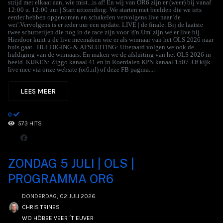
strijd met elkaar aan, wie mist...is af! En wij van OR6 zijn er (weer) bij vanaf
12:00 u. 12:00 uur | Start uitzending: We starten met beelden die we iets
eerder hebben opgenomen en schakelen vervolgens live naar 'de
wei'.Vervolgens is er ieder uur een update. LIVE | de finale: Bij de laatste
twee schutterijen die nog in de race zijn voor 'd'n Um' zijn we er live bij.
Hierdoor kunt u de live meemaken wie er als winnaar van het OLS 2026 naar
huis gaat. HULDIGING & AFSLUITING: Uiteraard volgen we ook de
huldiging van de winnaars. En maken we de afsluiting van het OLS 2026 in
beeld. KIJKEN: Ziggo kanaal 41 en in Roerdalen KPN kanaal 1507. Of kijk
live mee via onze website (or6.nl) of deze FB pagina....
LEES MEER
0
573 HITS
ZONDAG 5 JULI | OLS |
PROGRAMMA OR6
DONDERDAG, 02 JULI 2026
CHRIS TRINES
WO HÖBBE VEER ´T EUVER