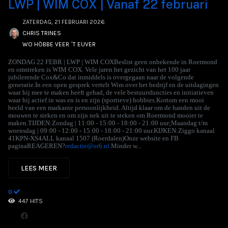
LWP | WIM COX | Vanaf 22 februari
ZATERDAG, 21 FEBRUARI 2026
CHRIS TRINES
WO HÖBBE VEER ´T EUVER
ZONDAG 22 FEBR | LWP | WIM COXBeslist geen onbekende in Roermond
en omstreken is WIM COX. Vele jaren het gezicht van het 100 jaar
jubilerende Cox&Co dat inmiddels is overgegaan naar de volgende
generatie.In een open gesprek vertelt Wim over het bedrijf en de uitdagingen
waar hij mee te maken heeft gehad, de vele bestuursfuncties en initiatieven
waar hij actief in was en is en zijn (sportieve) hobbies.Kortom een mooi
beeld van een markante persoonlijkheid. Altijd klaar om de handen uit de
mouwen te steken en om zijn nek uit te steken om Roermond mooier te
maken.TIJDEN:Zondag | 11:00 - 15:00 - 18:00 - 21:00 uur;Maandag t/m
woensdag | 09:00 - 12:00 - 15:00 - 18:00 - 21:00 uur.KIJKEN:Ziggo kanaal
41KPN-XS4ALL kanaal 1507 (Roerdalen)Onze website en FB
paginaREAGEREN?
redactie@or6.nl
Minder w...
LEES MEER
0
447 HITS