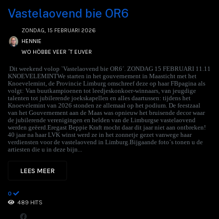
Vastelaovend bie OR6
ZONDAG, 15 FEBRUARI 2026
HENNIE
WO HÖBBE VEER ´T EUVER
Dit weekend volop `Vastelaovend bie OR6´. ZONDAG 15 FEBRUARI 11.11
KNOEVELEMINTWe starten in het gouvernement in Maasticht met het
Knoevelemint, de Provincie Limburg omschreef deze op haar FBpagina als
volgt: Van buutkampioenen tot leedjeskonkoer-winnaars, van jeugdige
talenten tot jubilerende joekskapellen en alles daartussen: tijdens het
Knoevelemint van 2026 stonden ze allemaal op het podium. De feestzaal
van het Gouvernement aan de Maas was opnieuw het bruisende decor waar
de jubilerende verenigingen en helden van de Limburgse vastelaovend
werden geëerd.Eregast Beppie Kraft mocht daar dit jaar niet aan ontbreken!
40 jaar na haar LVK winst werd ze in het zonnetje gezet vanwege haar
verdiensten voor de vastelaovend in Limburg.Bijgaande foto´s tonen u de
artiesten die u in deze bijn...
LEES MEER
0
489 HITS