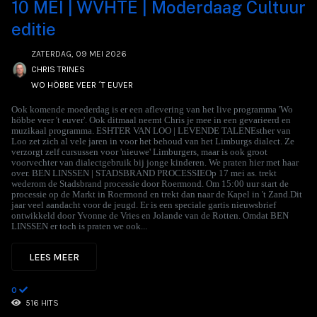
10 MEI | WVHTE | Moderdaag Cultuur
editie
ZATERDAG, 09 MEI 2026
CHRIS TRINES
WO HÖBBE VEER ´T EUVER
Ook komende moederdag is er een aflevering van het live programma 'Wo
höbbe veer 't euver'. Ook ditmaal neemt Chris je mee in een gevarieerd en
muzikaal programma. ESHTER VAN LOO | LEVENDE TALENEsther van
Loo zet zich al vele jaren in voor het behoud van het Limburgs dialect. Ze
verzorgt zelf cursussen voor 'nieuwe' Limburgers, maar is ook groot
voorvechter van dialectgebruik bij jonge kinderen. We praten hier met haar
over. BEN LINSSEN | STADSBRAND PROCESSIEOp 17 mei as. trekt
wederom de Stadsbrand processie door Roermond. Om 15:00 uur start de
processie op de Markt in Roermond en trekt dan naar de Kapel in 't Zand.Dit
jaar veel aandacht voor de jeugd. Er is een speciale gartis nieuwsbrief
ontwikkeld door Yvonne de Vries en Jolande van de Rotten. Omdat BEN
LINSSEN er toch is praten we ook...
LEES MEER
0
516 HITS