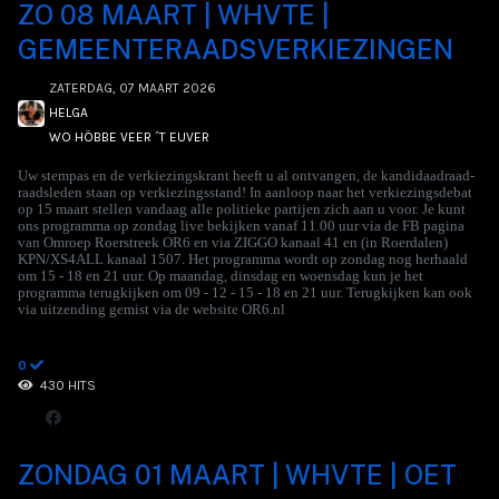
ZO 08 MAART | WHVTE |
GEMEENTERAADSVERKIEZINGEN
ZATERDAG, 07 MAART 2026
HELGA
WO HÖBBE VEER ´T EUVER
Uw stempas en de verkiezingskrant heeft u al ontvangen, de kandidaadraad-
raadsleden staan op verkiezingsstand! In aanloop naar het verkiezingsdebat
op 15 maart stellen vandaag alle politieke partijen zich aan u voor. Je kunt
ons programma op zondag live bekijken vanaf 11.00 uur via de FB pagina
van Omroep Roerstreek OR6 en via ZIGGO kanaal 41 en (in Roerdalen)
KPN/XS4ALL kanaal 1507. Het programma wordt op zondag nog herhaald
om 15 - 18 en 21 uur. Op maandag, dinsdag en woensdag kun je het
programma terugkijken om 09 - 12 - 15 - 18 en 21 uur. Terugkijken kan ook
via uitzending gemist via de website OR6.nl
0
430 HITS
ZONDAG 01 MAART | WHVTE | OET