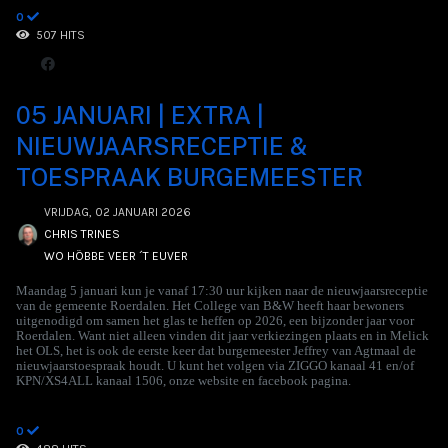
0
507 HITS
05 JANUARI | EXTRA |
NIEUWJAARSRECEPTIE &
TOESPRAAK BURGEMEESTER
VRIJDAG, 02 JANUARI 2026
CHRIS TRINES
WO HÖBBE VEER ´T EUVER
Maandag 5 januari kun je vanaf 17:30 uur kijken naar de nieuwjaarsreceptie
van de gemeente Roerdalen. Het College van B&W heeft haar bewoners
uitgenodigd om samen het glas te heffen op 2026, een bijzonder jaar voor
Roerdalen. Want niet alleen vinden dit jaar verkiezingen plaats en in Melick
het OLS, het is ook de eerste keer dat burgemeester Jeffrey van Agtmaal de
nieuwjaarstoespraak houdt. U kunt het volgen via ZIGGO kanaal 41 en/of
KPN/XS4ALL kanaal 1506, onze website en facebook pagina.
0