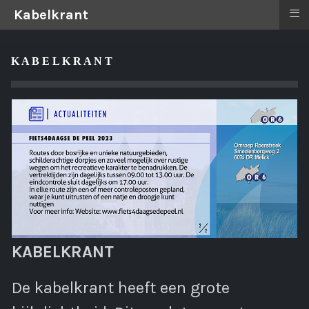
≡
Kabelkrant
K A B E L K R A N T
KABELKRANT
De kabelkrant heeft een grote