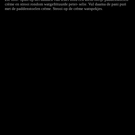
crème en strooi rondom watgefrituurde peter- selie. Vul daarna de pani puri
met de paddenstoelen crème. Strooi op de crème watspekjes.