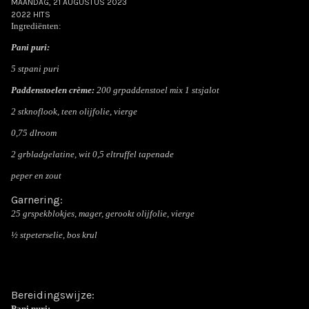
MAANDAG, 21 AUGUSTUS 2023
2022 HITS
Ingrediënten:
Pani puri:
5 stpani puri
Paddenstoelen crème:
200 grpaddenstoel mix 1 stsjalot
2 stknoflook, teen olijfolie, vierge
0,75 dlroom
2 grbladgelatine, wit 0,5 eltruffel tapenade
peper en zout
Garnering:
25 grspekblokjes, mager, gerookt olijfolie, vierge
½ stpeterselie, bos krul
Bereidingswijze:
Pani puri: