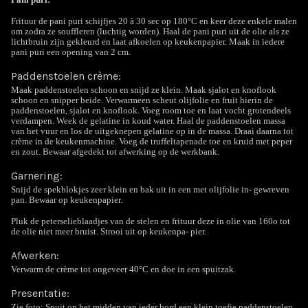
Frituur de pani puri schijfjes 20 à 30 sec op 180°C en keer deze enkele malen
om zodra ze souffleren (luchtig worden). Haal de pani puri uit de olie als ze
lichtbruin zijn gekleurd en laat afkoelen op keukenpapier. Maak in iedere
pani puri een opening van 2 cm.
Paddenstoelen crème:
Maak paddenstoelen schoon en snijd ze klein. Maak sjalot en knoflook
schoon en snipper beide. Verwarmeen scheut olijfolie en fruit hierin de
paddenstoelen, sjalot en knoflook. Voeg room toe en laat vocht grotendeels
verdampen. Week de gelatine in koud water. Haal de paddenstoelen massa
van het vuur en los de uitgeknepen gelatine op in de massa. Draai daarna tot
crème in de keukenmachine. Voeg de truffeltapenade toe en kruid met peper
en zout. Bewaar afgedekt tot afwerking op de werkbank.
Garnering:
Snijd de spekblokjes zeer klein en bak uit in een met olijfolie in- gewreven
pan. Bewaar op keukenpapier.
Pluk de peterselieblaadjes van de stelen en frituur deze in olie van 160o tot
de olie niet meer bruist. Strooi uit op keukenpa- pier.
Afwerken:
Verwarm de crème tot ongeveer 40°C en doe in een spuitzak.
Presentatie:
Zie foto: Spuit op het midden van ieder bord een klein toefje paddenstoelen