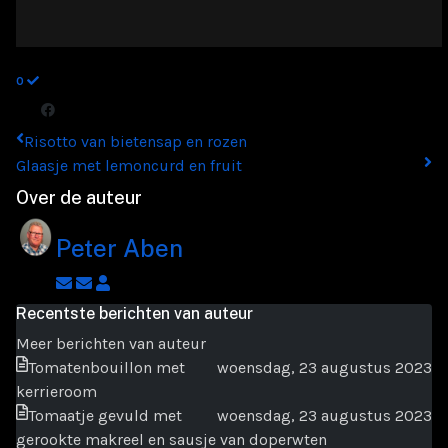
0
Risotto van bietensap en rozen
Glaasje met lemoncurd en fruit
Over de auteur
Peter Aben
Abonneer
Afmelden
Peter
op
op
Aben
Recentste berichten van auteur
blogger
updates
Meer berichten van auteur
updates
van
Tomatenbouillon met
woensdag, 23 augustus 2023
auteur
kerrieroom
Tomaatje gevuld met
woensdag, 23 augustus 2023
gerookte makreel en sausje van doperwten