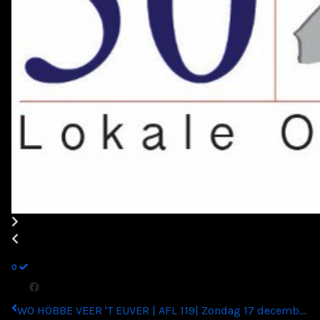
0
WO HÖBBE VEER 'T EUVER | AFL 119| Zondag 17 decemb...