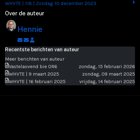
WHVTE | 118 | Zondag 10 december 2023
Over de auteur
Hennie
Abonneer
Afmelden
Hennie
op
op
Recentste berichten van auteur
blogger
updates
Meer berichten van auteur
updates
van
Vastelaovend bie OR6
zondag, 15 februari 2026
auteur
WHVTE | 9 maart 2025
zondag, 09 maart 2025
WHVTE | 16 februari 2025
vrijdag, 14 februari 2025