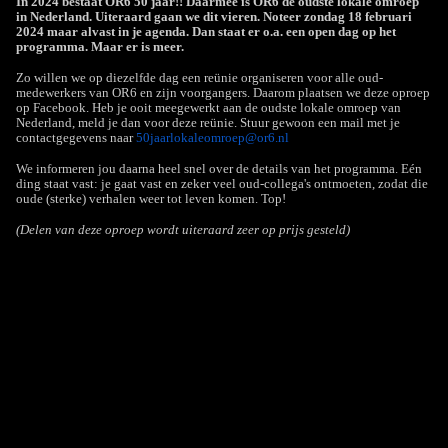
In 2024 bestaat OR6 50 jaar!! Daarmee is OR6 de oudste lokale omroep
in Nederland. Uiteraard gaan we dit vieren. Noteer zondag 18 februari
2024 maar alvast in je agenda. Dan staat er o.a. een open dag op het
programma. Maar er is meer.
Zo willen we op diezelfde dag een reünie organiseren voor alle oud-
medewerkers van OR6 en zijn voorgangers. Daarom plaatsen we deze oproep
op Facebook. Heb je ooit meegewerkt aan de oudste lokale omroep van
Nederland, meld je dan voor deze reünie. Stuur gewoon een mail met je
contactgegevens naar
50jaarlokaleomroep@or6.nl
We informeren jou daarna heel snel over de details van het programma. Eén
ding staat vast: je gaat vast en zeker veel oud-collega's ontmoeten, zodat die
oude (sterke) verhalen weer tot leven komen. Top!
(Delen van deze oproep wordt uiteraard zeer op prijs gesteld)