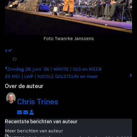
Foto Twanike Janssens
0
Zondag 28 juni ’26 | WHVTE | OLS en MEER
25 MEI | LWP | NICOLE GOLSTEIJN en meer
Over de auteur
Chris Trines
Abonneer
Afmelden
Chris
op
op
Trines
Recentste berichten van auteur
blogger
updates
Meer berichten van auteur
updates
van