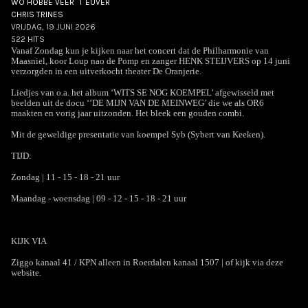
WO HÖBBE VEER ´T EUVER
CHRIS TRINES
VRIJDAG, 19 JUNI 2026
522 HITS
Vanaf Zondag kun je kijken naar het concert dat de Philharmonie van
Maasniel, koor Loup nao de Pomp en zanger HENK STEIJVERS op 14 juni
verzorgden in een uitverkocht theater De Oranjerie.
Liedjes van o.a. het album ‘WITS SE NOG KOEMPEL’ afgewisseld met
beelden uit de docu ‘’DE MIJN VAN DE MEINWEG’ die we als OR6
maakten en vorig jaar uitzonden. Het bleek een gouden combi.
Mit de geweldige presentatie van koempel Syb (Sybert van Keeken).
TIJD:
Zondag | 11 - 15 - 18 - 21 uur
Maandag - woensdag | 09 - 12 - 15 - 18 - 21 uur
KIJK VIA
Ziggo kanaal 41 / KPN alleen in Roerdalen kanaal 1507 | of kijk via deze
website.