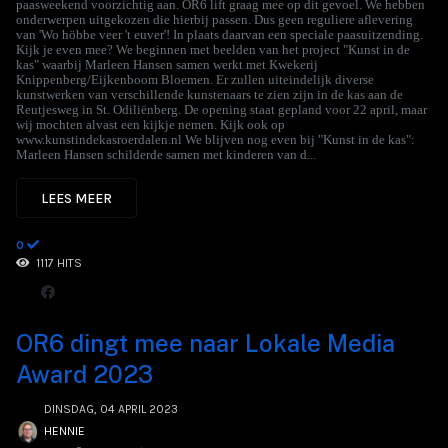
paasweekend voorzichtig aan. OR6 lift graag mee op dit gevoel. We hebben
onderwerpen uitgekozen die hierbij passen. Dus geen reguliere aflevering
van 'Wo höbbe veer 't euver'! In plaats daarvan een speciale paasuitzending.
Kijk je even mee? We beginnen met beelden van het project "Kunst in de
kas" waarbij Marleen Hansen samen werkt met Kwekerij
Knippenberg/Eijkenboom Bloemen. Er zullen uiteindelijk diverse
kunstwerken van verschillende kunstenaars te zien zijn in de kas aan de
Reutjesweg in St. Odiliënberg. De opening staat gepland voor 22 april, maar
wij mochten alvast een kijkje nemen. Kijk ook op
www.kunstindekasroerdalen.nl We blijven nog even bij "Kunst in de kas":
Marleen Hansen schilderde samen met kinderen van d...
LEES MEER
0
1117 HITS
OR6 dingt mee naar Lokale Media
Award 2023
DINSDAG, 04 APRIL 2023
HENNIE