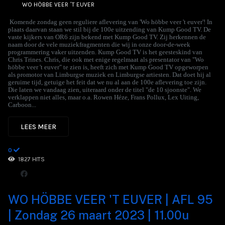
WO HÖBBE VEER ´T EUVER
Komende zondag geen reguliere aflevering van 'Wo höbbe veer 't euver'! In
plaats daarvan staan we stil bij de 100e uitzending van Kump Good TV. De
vaste kijkers van OR6 zijn bekend met Kump Good TV. Zij herkennen de
naam door de vele muziekfragmenten die wij in onze door-de-week
programmering vaker uitzenden. Kump Good TV is het geesteskind van
Chris Trines. Chris, die ook met enige regelmaat als presentator van "Wo
höbbe veer 't euver" te zien is, heeft zich met Kump Good TV opgeworpen
als promotor van Limburgse muziek en Limburgse artiesten. Dat doet hij al
geruime tijd, getuige het feit dat we nu al aan de 100e aflevering toe zijn.
Die laten we vandaag zien, uiteraard onder de titel "de 10 sjoonste". We
verklappen niet alles, maar o.a. Rowen Héze, Frans Pollux, Lex Uiting,
Carboon...
LEES MEER
0
1827 HITS
WO HÖBBE VEER 'T EUVER | AFL 95
| Zondag 26 maart 2023 | 11.00u