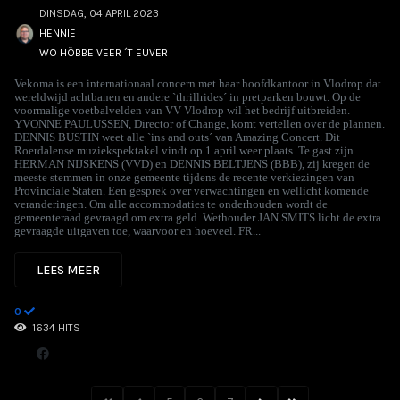
DINSDAG, 04 APRIL 2023
HENNIE
WO HÖBBE VEER ´T EUVER
Vekoma is een internationaal concern met haar hoofdkantoor in Vlodrop dat
wereldwijd achtbanen en andere `thrillrides´ in pretparken bouwt. Op de
voormalige voetbalvelden van VV Vlodrop wil het bedrijf uitbreiden.
YVONNE PAULUSSEN, Director of Change, komt vertellen over de plannen.
DENNIS BUSTIN weet alle `ins and outs´ van Amazing Concert. Dit
Roerdalense muziekspektakel vindt op 1 april weer plaats. Te gast zijn
HERMAN NIJSKENS (VVD) en DENNIS BELTJENS (BBB), zij kregen de
meeste stemmen in onze gemeente tijdens de recente verkiezingen van
Provinciale Staten. Een gesprek over verwachtingen en wellicht komende
veranderingen. Om alle accommodaties te onderhouden wordt de
gemeenteraad gevraagd om extra geld. Wethouder JAN SMITS licht de extra
gevraagde uitgaven toe, waarvoor en hoeveel. FR...
LEES MEER
0
1634 HITS