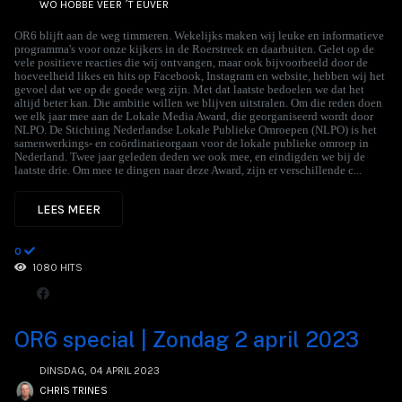
WO HÖBBE VEER ´T EUVER
OR6 blijft aan de weg timmeren. Wekelijks maken wij leuke en informatieve
programma's voor onze kijkers in de Roerstreek en daarbuiten. Gelet op de
vele positieve reacties die wij ontvangen, maar ook bijvoorbeeld door de
hoeveelheid likes en hits op Facebook, Instagram en website, hebben wij het
gevoel dat we op de goede weg zijn. Met dat laatste bedoelen we dat het
altijd beter kan. Die ambitie willen we blijven uitstralen. Om die reden doen
we elk jaar mee aan de Lokale Media Award, die georganiseerd wordt door
NLPO. De Stichting Nederlandse Lokale Publieke Omroepen (NLPO) is het
samenwerkings- en coördinatieorgaan voor de lokale publieke omroep in
Nederland. Twee jaar geleden deden we ook mee, en eindigden we bij de
laatste drie. Om mee te dingen naar deze Award, zijn er verschillende c...
LEES MEER
0
1080 HITS
OR6 special | Zondag 2 april 2023
DINSDAG, 04 APRIL 2023
CHRIS TRINES